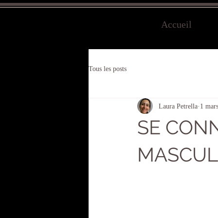
Accueil
Tous les posts
Laura Petrella
1 mar
SE CONN
MASCUL