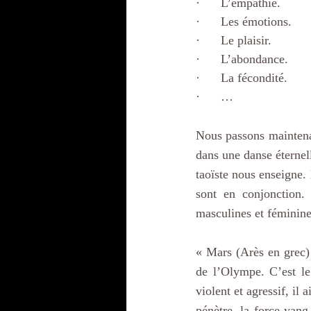
·      L’empathie.
·      Les émotions.
·      Le plaisir.
·      L’abondance.
·      La fécondité.
·      …
Nous passons maintenan
dans une danse éternel
taoïste nous enseigne.
sont en conjonction. 
masculines et féminine
« Mars (Arès en grec) 
de l’Olympe. C’est le
violent et agressif, il 
pénètre, la force yang