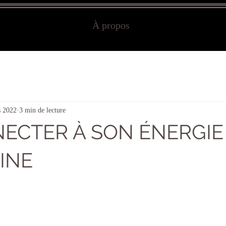
À propos
s 2022
3 min de lecture
ECTER À SON ÉNERGIE
INE