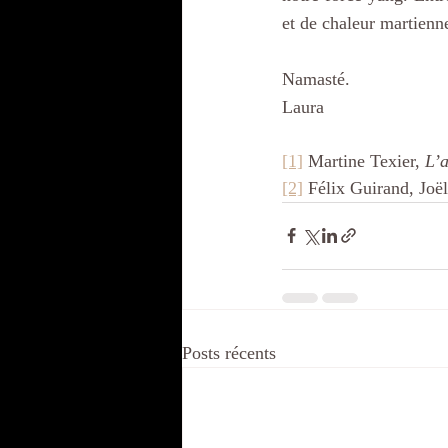
et de chaleur martienne
Namasté.
Laura
[1]
 Martine Texier, 
L’a
[2]
 Félix Guirand, Joë
Posts récents