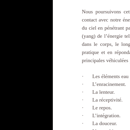
Nous poursuivons cet
contact avec notre éne
du ciel en pénétrant pa
(yang) de l’énergie tel
dans le corps, le lon
pratique et en répond
principales véhiculées 
·      Les éléments eau 
·      L’enracinement.
·      La lenteur.
·      La réceptivité.
·      Le repos.
·      L’intégration.
·      La douceur.