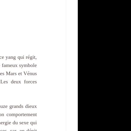
e yang qui régit, 
le fameux symbole 
tes Mars et Vénus 
 Les deux forces 
ouze grands dieux 
son comportement 
nergie du sexe qui 
es, car, en dépit 