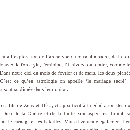
t à l’exploration de l’archétype du masculin sacré, de la forc
le avec la force yin, féminine, l’Univers tout entier, comme 
 Dans notre ciel du mois de février et de mars, les deux planè
C’est ce qu’en astrologie on appelle ‘le mariage sacré’.
s sont sublimée dans leur union. 
est fils de Zeus et Héra, et appartient à la génération des d
 Dieu de la Guerre et de la Lutte, son aspect est brutal, 
aime le carnage et les batailles. Mais il véhicule également l’é
 par excellence. Ses amours avec les mortelles sont nombreus