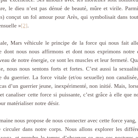
re, le dieu n’est pas dénué de beauté, mûre et virile. Parmi
s) conçut un fol amour pour Arès, qui symbolisait dans toute
ensuelle »
[2]
.
ale, Mars véhicule le principe de la force qui nous fait alle
re dont nous nous affirmons et dont nous exprimons notre dé
niveau de notre énergie, ce sont les muscles et leur fermeté. 
e, nous nous sentons forts et fortes. C’est aussi la sexualité
pe du guerrier. La force vitale (et/ou sexuelle) non canalisée
 cas d’un guerrier jeune, inexpérimenté, non initié. Mais, lors
 et canaliser cette force si puissante, c’est grâce à elle que n
ur matérialiser notre désir.
maine nous propose de nous connecter avec cette force yang, ce
re circuler dans notre corps. Nous allons explorer les différ
yoga, et prendre le temps d’observer ce que ces postures et 