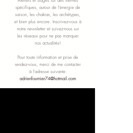
Ateliers et stages sur des thèmes
spécifiques, autour de l'énergie de
saison, les chakras, les archétypes,
et bien plus encore. Inscrivez-vous à
notre newsletter et suivez-nous sur
les réseaux pour ne pas manquer
nos actualités!
Pour toute information et prise de
rendez-vous, merci de me contacter
à l'adresse suivante:
adrienfournier74@hotmail.com