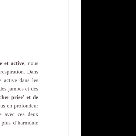
 et active
, nous 
respiration. Dans 
la séance proposée cette semaine, vous allez alors ressentir la force masculine / active dans les 
es jambes et des 
her prise’ et de 
lus en profondeur 
e avec ces deux 
 plus d’harmonie 