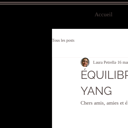
Accueil
Tous les posts
Laura Petrella
16 ma
ÉQUILIB
YANG
Chers amis, amies et é