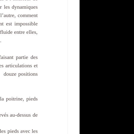
ar les dynamiques 
l’autre, comment 
t est impossible 
luide entre elles, 
. 
isant partie des 
 articulations et 
 douze positions 
a poitrine, pieds 
evés au-dessus de 
es pieds avec les 