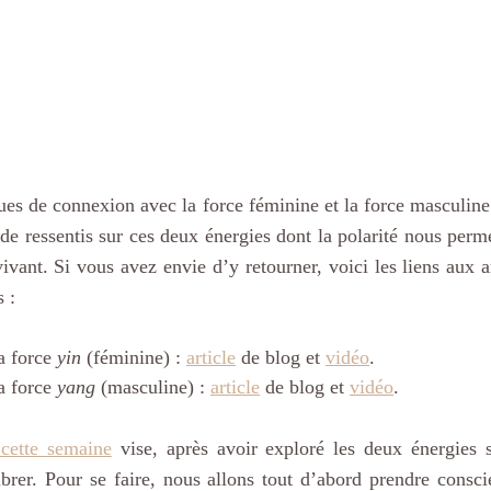
ques de connexion avec la force féminine et la force masculine
 de ressentis sur ces deux énergies dont la polarité nous perm
vivant. Si vous avez envie d’y retourner, voici les liens aux ar
 :
a force 
yin
 (féminine) : 
article
 de blog et 
vidéo
.
a force 
yang
 (masculine) : 
article
 de blog et 
vidéo
.
 cette semaine
 vise, après avoir exploré les deux énergies s
ibrer. Pour se faire, nous allons tout d’abord prendre conscie