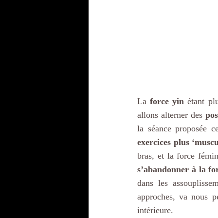
La 
force yin
 étant pl
allons alterner des 
pos
exercices plus ‘muscu
bras, et la force fémi
s’abandonner à la fo
dans les assouplisse
approches, va nous pe
intérieure. 