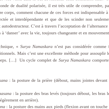
nde de dualité polarisée, il est très utile de comprendre, p
re corps, comment chacune de ces forces est indispensable à 
ectée et interdépendante et que de les scinder non seulemen
autodestructeur. C’est à travers l’acceptation de l’alternance f
s à ‘danser’ avec la vie, toujours changeante et en mouvement
chnique, « 
Surya Namaskara
 n’est pas considérée comme fa
tionnels. Mais c’est une excellente méthode pour assouplir les
orps. […]  Un cycle complet de 
Surya Namaskara 
comporte 
 
sana
 : la posture de la prière (débout, mains jointes devant l
nasana
 : la posture des bras levés (toujours débout, les bras l
légèrement en arrière).
ana
 : la posture des mains aux pieds (flexion avant on touche l