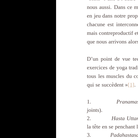
nous aussi. Dans ce mo
en jeu dans notre prop
chacune est interconn
mais contreproductif et 
que nous arrivons alor
D’un point de vue te
exercices de yoga tradi
tous les muscles du c
qui se succèdent »
[1]
. 
1.            
Pranama
joints).
2.            
Hasta Utta
la tête en se penchant 
3.            
Padahastas